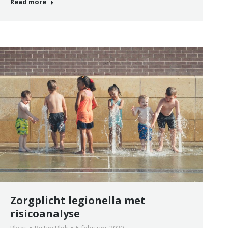
Read more
Zorgplicht legionella met
risicoanalyse
Blogs
By
Jan Blok
5 februari, 2020