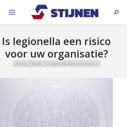
Search:
Is legionella een risico
voor uw organisatie?
You are here:
Home
Blogs
Is legionella een risico voor…