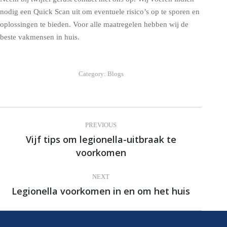
nodig een Quick Scan uit om eventuele risico’s op te sporen en
oplossingen te bieden. Voor alle maatregelen hebben wij de
beste vakmensen in huis.
Category:
Blogs
Post
PREVIOUS
navigation
Vijf tips om legionella-uitbraak te
Previous
voorkomen
post:
NEXT
Legionella voorkomen in en om het huis
Next
post: