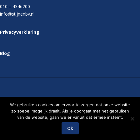
010 – 4346200
info@stijnenbv.nl
Privacyverklaring
Blog
Stijnen
We gebruiken cookies om ervoor te zorgen dat onze website
Installatietechniek
B.V.
zo soepel mogelijk draait. Als je doorgaat met het gebruiken
van de website, gaan we er vanuit dat ermee instemt.
Website ontwikkeld door Milk & Media
Ok