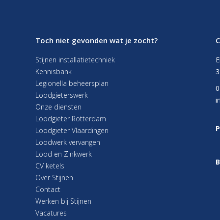
Toch niet gevonden wat je zocht?
C
Stijnen installatietechniek
E
Kennisbank
3
Legionella beheersplan
0
Loodgieterswerk
i
Onze diensten
Loodgieter Rotterdam
P
Loodgieter Vlaardingen
Loodwerk vervangen
Lood en Zinkwerk
B
CV ketels
Over Stijnen
Contact
Werken bij Stijnen
Vacatures