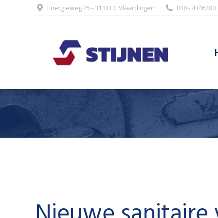
Energieweg 25 - 3133 EC Vlaardingen
010 - 4346200
Nieuwe sanitaire