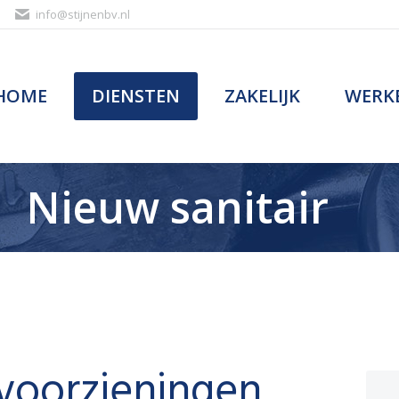
info@stijnenbv.nl
HOME
DIENSTEN
ZAKELIJK
WERKE
HOME
DIENSTEN
ZAKELIJK
WERKE
Nieuw sanitair
 voorzieningen