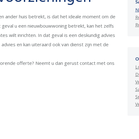
S
N
en ander huis betrekt, is dat het ideale moment om de
R
R
t geval u een nieuwbouwwoning betrekt, kan het zelfs
tes wilt inrichten. In dat geval is een deskundig advies
 advies en kan uiteraard ook van dienst zijn met de
O
horende offerte? Neemt u dan gerust contact met ons
L
D
Ve
Sa
S
V