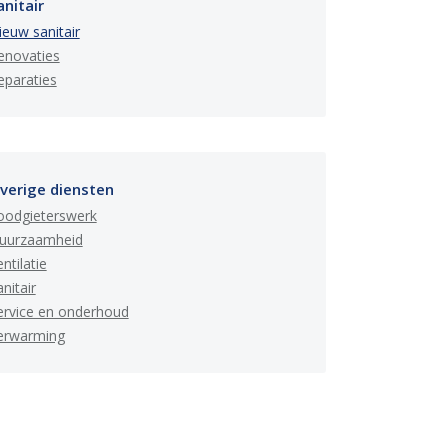
anitair
ieuw sanitair
enovaties
eparaties
verige diensten
oodgieterswerk
uurzaamheid
ntilatie
nitair
ervice en onderhoud
erwarming