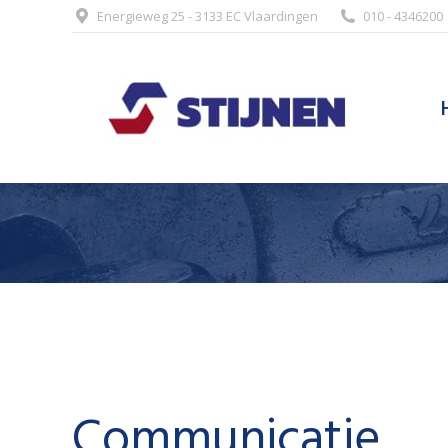
Energieweg 25 - 3133 EC Vlaardingen
010 - 4346200
Communicatie