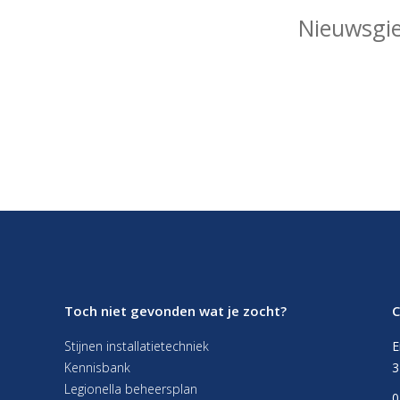
Nieuwsgie
Toch niet gevonden wat je zocht?
C
Stijnen installatietechniek
E
Kennisbank
3
Legionella beheersplan
0