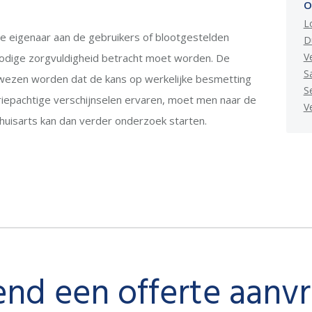
O
L
e eigenaar aan de gebruikers of blootgestelden
D
Ve
nodige zorgvuldigheid betracht moet worden. De
Sa
wezen worden dat de kans op werkelijke besmetting
S
riepachtige verschijnselen ervaren, moet men naar de
V
huisarts kan dan verder onderzoek starten.
vend een offerte aanv