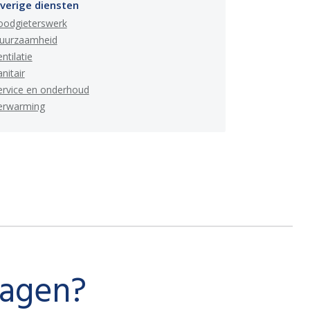
verige diensten
oodgieterswerk
uurzaamheid
ntilatie
nitair
ervice en onderhoud
erwarming
ragen?