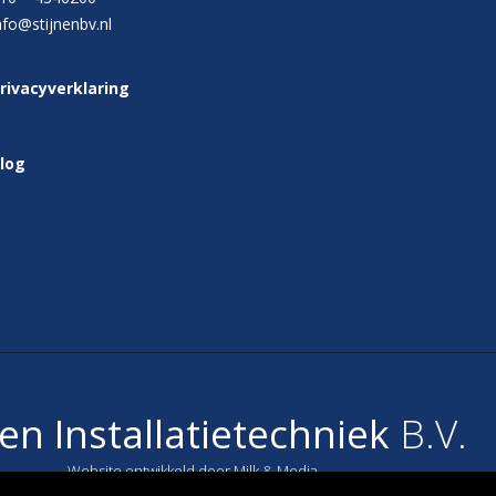
nfo@stijnenbv.nl
rivacyverklaring
log
nen Installatietechniek
B.V.
Website ontwikkeld door Milk & Media