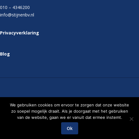
010 – 4346200
info@stijnenbv.nl
Privacyverklaring
Blog
Stijnen
We gebruiken cookies om ervoor te zorgen dat onze website
Installatietechniek
B.V.
zo soepel mogelijk draait. Als je doorgaat met het gebruiken
van de website, gaan we er vanuit dat ermee instemt.
Website ontwikkeld door Milk & Media
Ok