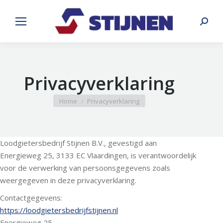
Search
Privacyverklaring
You are here:
Home
Privacyverklaring
Loodgietersbedrijf Stijnen B.V., gevestigd aan
Energieweg 25, 3133 EC Vlaardingen, is verantwoordelijk
voor de verwerking van persoonsgegevens zoals
weergegeven in deze privacyverklaring.
Contactgegevens:
https://loodgietersbedrijfstijnen.nl
Energieweg 25