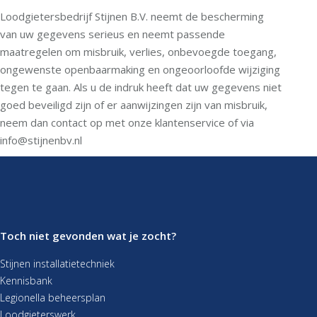
Loodgietersbedrijf Stijnen B.V. neemt de bescherming
van uw gegevens serieus en neemt passende
maatregelen om misbruik, verlies, onbevoegde toegang,
ongewenste openbaarmaking en ongeoorloofde wijziging
tegen te gaan. Als u de indruk heeft dat uw gegevens niet
goed beveiligd zijn of er aanwijzingen zijn van misbruik,
neem dan contact op met onze klantenservice of via
info@stijnenbv.nl
Toch niet gevonden wat je zocht?
Stijnen installatietechniek
Kennisbank
Legionella beheersplan
Loodgieterswerk