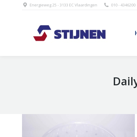
Energieweg 25 - 3133 EC Vlaardingen
010 - 4346200
Dail