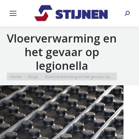
Search:
Vloerverwarming en
het gevaar op
legionella
You are here:
Home
Blogs
Vloerverwarming en het gevaar op…