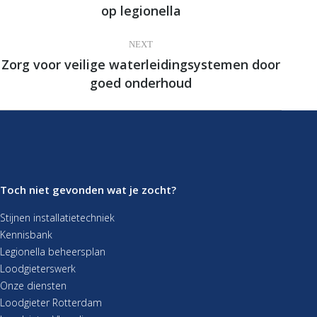
op legionella
post:
NEXT
Zorg voor veilige waterleidingsystemen door
Next
goed onderhoud
post:
Toch niet gevonden wat je zocht?
Stijnen installatietechniek
Kennisbank
Legionella beheersplan
Loodgieterswerk
Onze diensten
Loodgieter Rotterdam