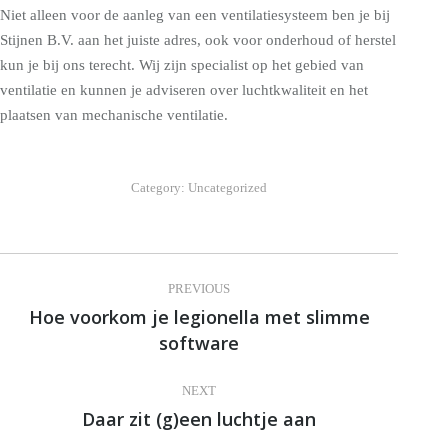
Niet alleen voor de aanleg van een ventilatiesysteem ben je bij
Stijnen B.V. aan het juiste adres, ook voor onderhoud of herstel
kun je bij ons terecht. Wij zijn specialist op het gebied van
ventilatie en kunnen je adviseren over luchtkwaliteit en het
plaatsen van mechanische ventilatie.
Category:
Uncategorized
Post
PREVIOUS
navigation
Hoe voorkom je legionella met slimme
Previous
software
post:
NEXT
Daar zit (g)een luchtje aan
Next
post: