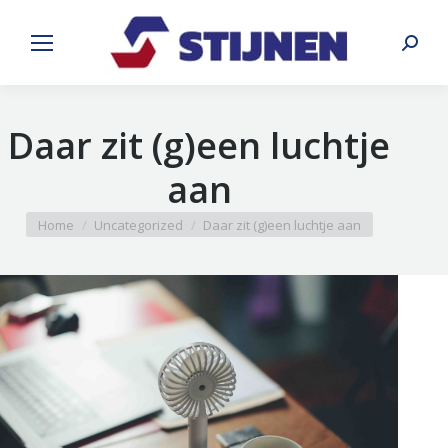
Search:
Daar zit (g)een luchtje
aan
You are here:
Home
Uncategorized
Daar zit (g)een luchtje aan