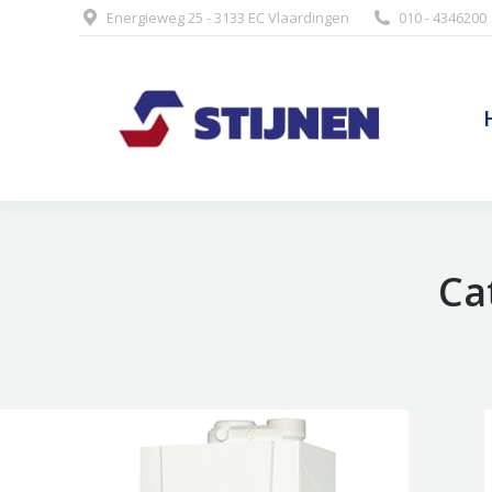
Energieweg 25 - 3133 EC Vlaardingen
010 - 4346200
Ca