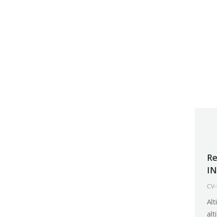
Re
IN
CV-
Al
alt