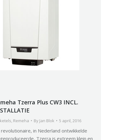
meha Tzerra Plus CW3 INCL.
NSTALLATIE
ketels
,
Remeha
By
Jan Blok
5 april, 2016
revolutionaire, in Nederland ontwikkelde
 geproduceerde, Tzerra is extreem klein en