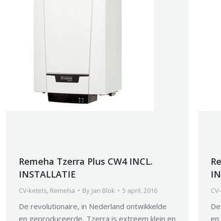
Remeha Tzerra Plus CW4 INCL.
Re
INSTALLATIE
I
CV-ketels
,
Remeha
By
Jan Blok
5 april, 2016
CV-
De revolutionaire, in Nederland ontwikkelde
De 
en geproduceerde, Tzerra is extreem klein en
en