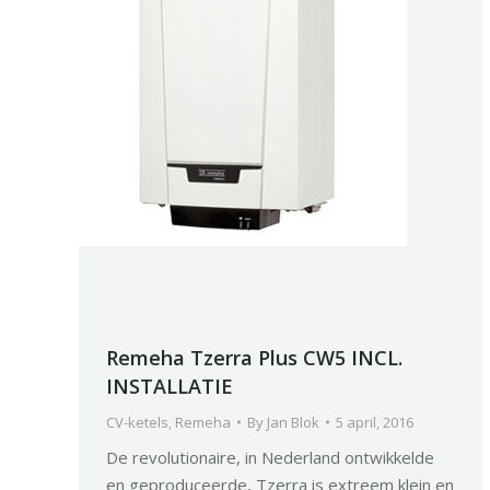
Remeha Tzerra Plus CW5 INCL.
INSTALLATIE
CV-ketels
,
Remeha
By
Jan Blok
5 april, 2016
De revolutionaire, in Nederland ontwikkelde
en geproduceerde, Tzerra is extreem klein en