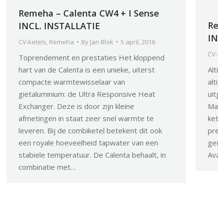
Remeha – Calenta CW4 + I Sense
Re
INCL. INSTALLATIE
IN
CV-ketels
,
Remeha
By
Jan Blok
5 april, 2016
CV-
Toprendement en prestaties Het kloppend
hart van de Calenta is een unieke, uiterst
Al
compacte warmtewisselaar van
alt
gietaluminium: de Ultra Responsive Heat
ui
Exchanger. Deze is door zijn kleine
Ma
afmetingen in staat zeer snel warmte te
ket
leveren. Bij de combiketel betekent dit ook
pre
een royale hoeveelheid tapwater van een
ge
stabiele temperatuur. De Calenta behaalt, in
Av
combinatie met…