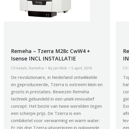
Remeha – Tzerra M28c CwW4 +
Re
Isense INCL INSTALLATIE
IN
CV-ketels
,
Remeha
By
Jan Blok
5 april, 2016
CV-
De revolutionaire, in Nederland ontwikkelde
To
en geproduceerde, Tzerra is extreem klein en
har
groots in prestaties. Bewezen Remeha
co
techniek gebundeld in een uniek innovatief
gi
concept. Het beste van twee werelden tegen
Exc
een scherpe prijs. De Tzerra is een
af
combiketel voor verwarming en warm water.
lev
Er zijn drie Tzerra uitvoeringen in oplopende
ee